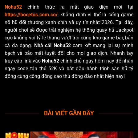
Nohu52
chính thức ra mắt giao diện mới tại
https://bocetos.com.co/
, khẳng định vị thế là cổng game
nổ hũ đổi thưởng xanh chín và uy tín nhất 2026. Tại đây,
người chơi sẽ được trải nghiệm hệ thống quay hũ Jackpot
cực khủng với tỷ lệ thắng vượt trội cùng kho game bài, bắn
cá đa dạng.
N
hà cái Nohu52
cam kết mang lại sự minh
bạch và bảo mật tuyệt đối cho mọi giao dịch. Nhanh tay
truy cập link vào
Nohu52
chính chủ ngay hôm nay để nhận
ngay code tân thủ 52K và bắt đầu hành trình săn hũ tỷ
đồng cùng cộng đồng cao thủ đông đảo nhất hiện nay!
BÀI VIẾT GẦN ĐÂY