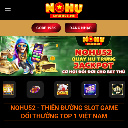
CODE 198K
ĐĂNG NHẬP
NOHU52 - THIÊN ĐƯỜNG SLOT GAME
ĐỔI THƯỞNG TOP 1 VIỆT NAM