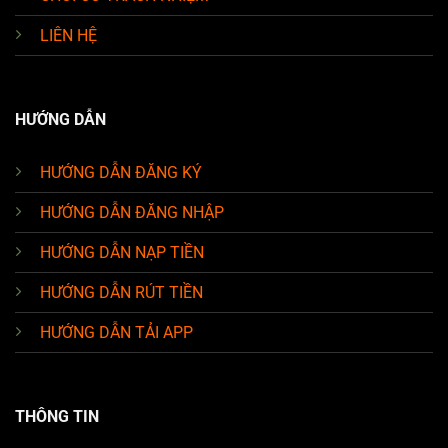
LIÊN HỆ
HƯỚNG DẪN
HƯỚNG DẪN ĐĂNG KÝ
HƯỚNG DẪN ĐĂNG NHẬP
HƯỚNG DẪN NẠP TIỀN
HƯỚNG DẪN RÚT TIỀN
HƯỚNG DẪN TẢI APP
THÔNG TIN